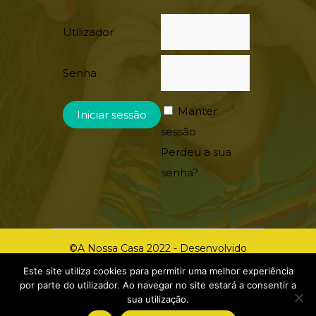
Utilizador
Senha
Manter
sessão
Perdeu a sua
senha?
©A Nossa Casa 2022 - Desenvolvido
por:
yourplace.pt
Este site utiliza cookies para permitir uma melhor experiência
por parte do utilizador. Ao navegar no site estará a consentir a
sua utilização.
Livro de Reclamações
|
Política de