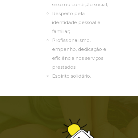
sexo ou condição social;
Respeito pela
identidade pessoal e
familiar;
Profissionalismo,
empenho, dedicação e
eficiência nos serviços
prestados;
Espírito solidário.