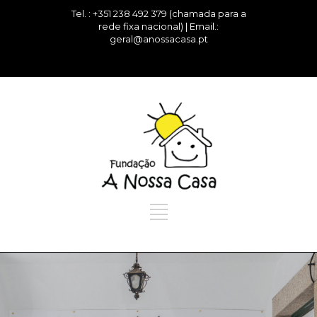
Tel. : +351 238 492 379 (chamada para a
rede fixa nacional) | Email.:
geral@anossacasa.pt